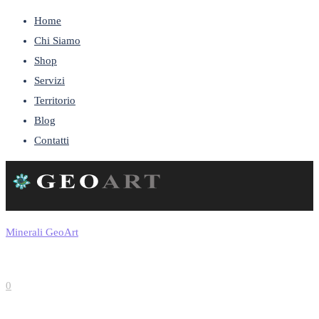
Home
Chi Siamo
Shop
Servizi
Territorio
Blog
Contatti
Minerali GeoArt
0