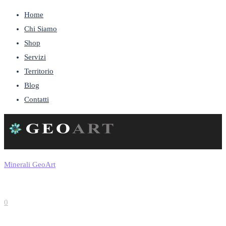
Home
Chi Siamo
Shop
Servizi
Territorio
Blog
Contatti
Minerali GeoArt
0