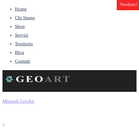
Venduto!
Home
Chi Siamo
Shop
Servizi
Territorio
Blog
Contatti
Minerali GeoArt
0