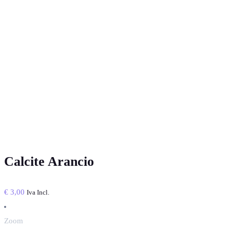
Calcite Arancio
€
3,00
Iva Incl.
Zoom