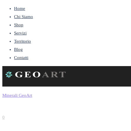
Home
Chi Siamo
Shop
Servizi
Territorio
Blog
Contatti
Minerali GeoArt
0