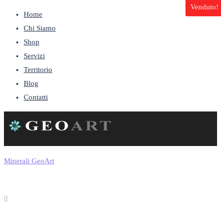
Venduto!
Home
Chi Siamo
Shop
Servizi
Territorio
Blog
Contatti
Minerali GeoArt
0