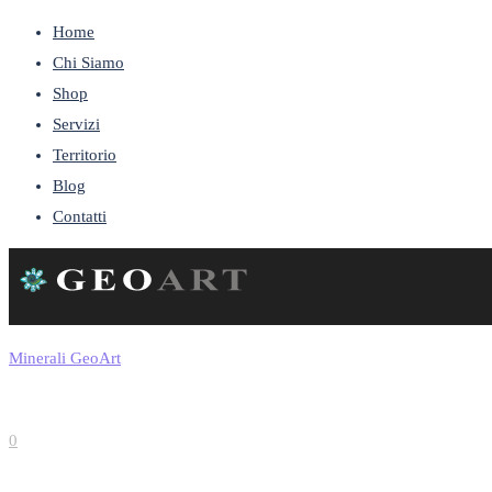
Home
Chi Siamo
Shop
Servizi
Territorio
Blog
Contatti
Minerali GeoArt
0