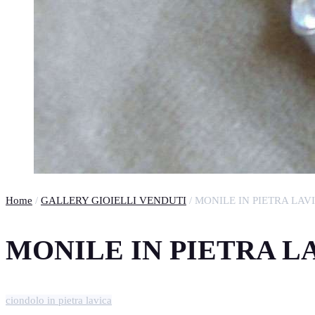
Home
/
GALLERY GIOIELLI VENDUTI
/ MONILE IN PIETRA LAV
MONILE IN PIETRA L
ciondolo in pietra lavica