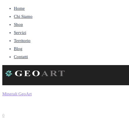
Home
Chi Siamo
Shop
Servizi
Territorio
Blog
Contatti
Minerali GeoArt
0