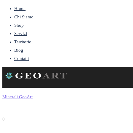
Home
Chi Siamo
Shop
Servizi
Territorio
Blog
Contatti
Minerali GeoArt
0