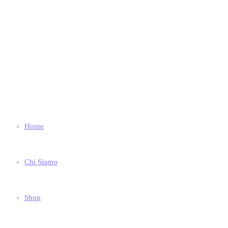
Co musisz wiedzieć o tej
platformie
Home
Chi Siamo
Shop