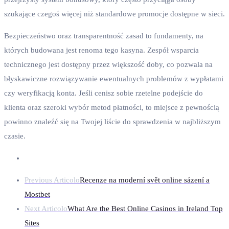
szukające czegoś więcej niż standardowe promocje dostępne w sieci.
Bezpieczeństwo oraz transparentność zasad to fundamenty, na
których budowana jest renoma tego kasyna. Zespół wsparcia
technicznego jest dostępny przez większość doby, co pozwala na
błyskawiczne rozwiązywanie ewentualnych problemów z wypłatami
czy weryfikacją konta. Jeśli cenisz sobie rzetelne podejście do
klienta oraz szeroki wybór metod płatności, to miejsce z pewnością
powinno znaleźć się na Twojej liście do sprawdzenia w najbliższym
czasie.
Previous Articolo
Recenze na moderní svět online sázení a
Mostbet
Next Articolo
What Are the Best Online Casinos in Ireland Top
Sites